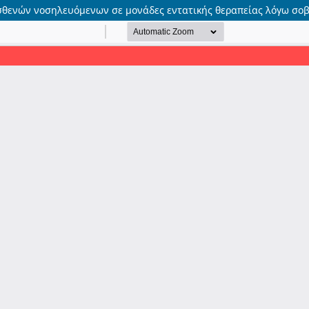
σθενών νοσηλευόμενων σε μονάδες εντατικής θεραπείας λόγω σο