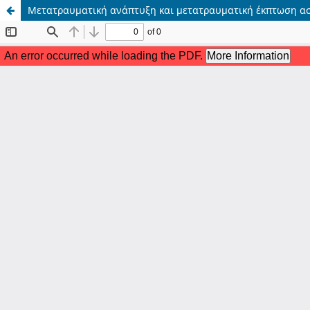
Μετατραυματική ανάπτυξη και μετατραυματική έκπτωση α