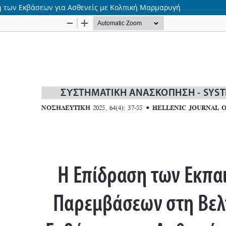
 των Εκβάσεων για Ασθενείς με Κολπική Μαρμαρυγή