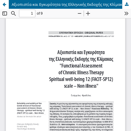
Αξιοπιστία και Εγκυρότητα της Ελληνικής Εκδοχής της Κλίμακας "Functional Αssessment of Chronic Illness Therapy Spiritual well-being 12 (FACIT-SP12) scale – Non illness"