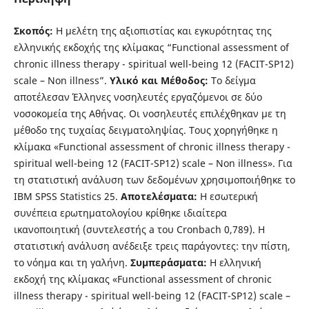
Σκοπός:
H μελέτη της αξιοπιστίας και εγκυρότητας της
ελληνικής εκδοχής της κλίμακας “Functional assessment of
chronic illness therapy - spiritual well-being 12 (FACIT-SP12)
scale – Non illness”.
Υλικό και Μέθοδος:
Το δείγμα
αποτέλεσαν Έλληνες νοσηλευτές εργαζόμενοι σε δύο
νοσοκομεία της Αθήνας. Οι νοσηλευτές επιλέχθηκαν με τη
μέθοδο της τυχαίας δειγματοληψίας. Τους χορηγήθηκε η
κλίμακα «Functional assessment of chronic illness therapy -
spiritual well-being 12 (FACIT-SP12) scale – Non illness». Για
τη στατιστική ανάλυση των δεδομένων χρησιμοποιήθηκε το
IBM SPSS Statistics 25.
Αποτελέσματα:
Η εσωτερική
συνέπεια ερωτηματολογίου κρίθηκε ιδιαίτερα
ικανοποιητική (συντελεστής a του Cronbach 0,789). Η
στατιστική ανάλυση ανέδειξε τρεις παράγοντες: την πίστη,
το νόημα και τη γαλήνη.
Συμπεράσματα:
Η ελληνική
εκδοχή της κλίμακας «Functional assessment of chronic
illness therapy - spiritual well-being 12 (FACIT-SP12) scale –