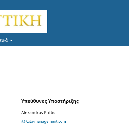
τικά
Υπεύθυνος Υποστήριξης
Alexandros Priftis
it@zita-management.com