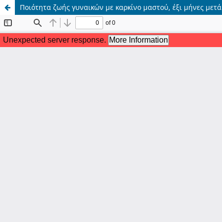
Ποιότητα ζωής γυναικών με καρκίνο μαστού, έξι μήνες μετ