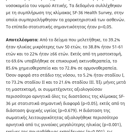
νοσοκομεία του νομού Αττικής. Τα δεδομένα συλλέχθηκαν
με τη συμπλήρωση της κλίμακας SF-36 Health Survey, στην
οποία συμπεριελήφθησαν τα χαρακτηριστικά των ασθενών.
Το επίπεδο στατιστικής σημαντικότητας ήταν p<0,05.
Αποτελέσματα:
Από το δείγμα που μελετήθηκε, το 39.2%
ήταν ηλικίας μικρότερης των 50 ετών, το 38.8% ήταν 51-61
ετών και το 22% ήταν ≥66 ετών. Εκτός από τη μαστεκτομή,
το 69.6% υποβλήθηκε σε επικουρική ακτινοθεραπεία, το
85.6% χημειοθεραπεία και το 72.8% σε ορμονοθεραπεία.
Όσον αφορά στο στάδιο της νόσου, το 5.2% ήταν σταδίου Ι,
το 73.2% σταδίου ΙΙ και το 21.6% σταδίου III. Έξι μήνες μετά
τη μαστεκτομή, οι συμμετέχοντες αξιολογούσαν
περισσότερο αρνητικά όλες τις διαστάσεις της κλίμακας SF-
36 με στατιστικά σημαντική διαφορά (p<0.05), εκτός από τη
διάσταση ψυχικής υγείας (p=0.679). Η διάσταση της
σωματικής λειτουργικότητας αξιολογήθηκε περισσότερο
αρνητικά από τις γυναίκες μεγαλύτερης ηλικίας (p<0.001),
εκείνες της πρωτοβάθμιας εκπαίδευσης (p<0.001), τις