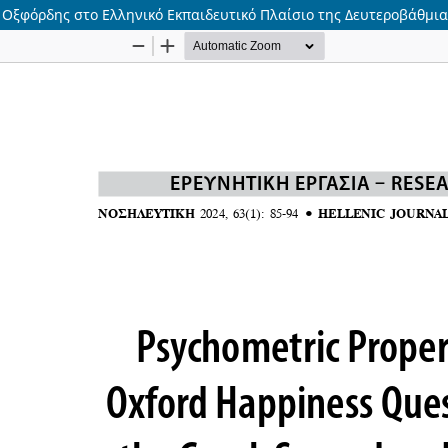
 Οξφόρδης στο Ελληνικό Εκπαιδευτικό Πλαίσιο της Δευτεροβάθμι