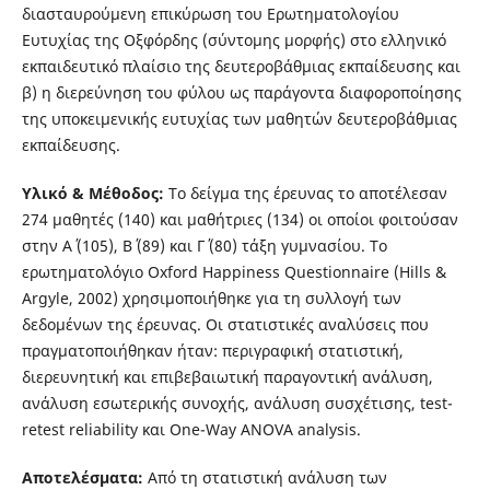
διασταυρούμενη επικύρωση του Ερωτηματολογίου
Ευτυχίας της Οξφόρδης (σύντομης μορφής) στο ελληνικό
εκπαιδευτικό πλαίσιο της δευτεροβάθμιας εκπαίδευσης και
β) η διερεύνηση του φύλου ως παράγοντα διαφοροποίησης
της υποκειμενικής ευτυχίας των μαθητών δευτεροβάθμιας
εκπαίδευσης.
Υλικό & Μέθοδος:
Το δείγμα της έρευνας το αποτέλεσαν
274 μαθητές (140) και μαθήτριες (134) οι οποίοι φοιτούσαν
στην Α΄ (105), Β΄ (89) και Γ΄ (80) τάξη γυμνασίου. Το
ερωτηματολόγιο Oxford Happiness Questionnaire (Hills &
Argyle, 2002) χρησιμοποιήθηκε για τη συλλογή των
δεδομένων της έρευνας. Οι στατιστικές αναλύσεις που
πραγματοποιήθηκαν ήταν: περιγραφική στατιστική,
διερευνητική και επιβεβαιωτική παραγοντική ανάλυση,
ανάλυση εσωτερικής συνοχής, ανάλυση συσχέτισης, test-
retest reliability και One-Way ANOVA analysis.
Αποτελέσματα:
Από τη στατιστική ανάλυση των