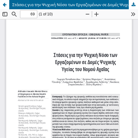
Στάσεις για την Ψυχική Νόσο των Εργαζομένων σε Δομές Ψυχικής Υγείας του Νομού Αχαΐας