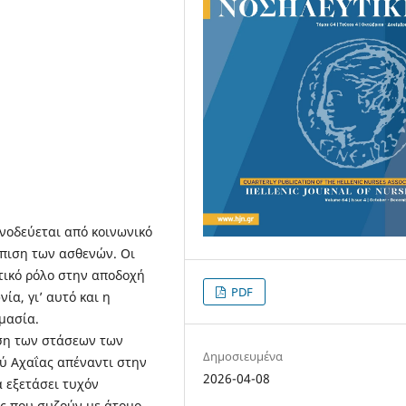
νοδεύεται από κοινωνικό
ώπιση των ασθενών. Οι
τικό ρόλο στην αποδοχή
PDF
ία, γι’ αυτό και η
μασία.
ηση των στάσεων των
Δημοσιευμένα
ύ Αχαΐας απέναντι στην
2026-04-08
α εξετάσει τυχόν
υς που συζούν με άτομο