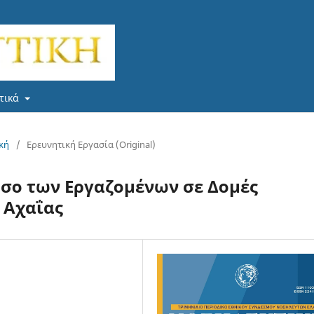
τικά
ική
/
Ερευνητική Εργασία (Original)
όσο των Εργαζομένων σε Δομές
 Αχαΐας