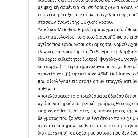
με ψυχική ασθένεια και σε όσους δεν συζούν, κ
τη σχέση μεταξύ των ετών επαγγελματικής προ
στάσεων έναντι της ψυχικής νόσου.
Υλικό και Μέθοδοι: Η μελέτη πραγματοποιήθηκε
ερωτηματολογίου, το οποίο διανεμήθηκε σε επα
υγείας που εργάζονται σε δομές του νομού Αχα
κλινικές και νοσοκομεία. Το δείγμα περιλάμβαν
διάφορες ειδικότητες (ιατροί, ψυχολόγοι, νοσηλ
λειτουργοί). Το ερωτηματολόγιο περιείχε δύο μ
στοιχεία και (β) την κλίμακα ASMI (Attitudes to 
που αξιολόγησε τις στάσεις των επαγγελματιών
ασθένεια.
Αποτελέσματα: Τα αποτελέσματα έδειξαν ότι οι
υγείας διατηρούν σε γενικές γραμμές θετικές σ
ψυχικά ασθενείς σε όλες τις υπο-κλίμακες της A
δείγματος που ζούσαν με ένα άτομο που είχε μ
στατιστικά σημαντικά θετικότερη στάση στην 
(=37,63; s=4,9), σε σχέση με αυτούς που δεν ζο