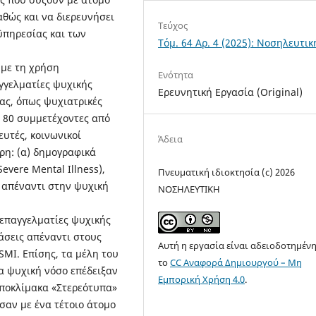
αθώς και να διερευνήσει
Τεύχος
ϋπηρεσίας και των
Τόμ. 64 Αρ. 4 (2025): Νοσηλευτικ
 με τη χρήση
Ενότητα
γγελματίες ψυχικής
Ερευνητική Εργασία (Original)
ΐας, όπως ψυχιατρικές
ε 80 συμμετέχοντες από
ευτές, κοινωνικοί
Άδεια
έρη: (α) δημογραφικά
Severe Mental Illness),
Πνευματική ιδιοκτησία (c) 2026
 απέναντι στην ψυχική
ΝOΣΗΛΕYΤΙΚΗ
 επαγγελματίες ψυχικής
τάσεις απέναντι στους
Αυτή η εργασία είναι αδειοδοτημέν
SMI. Επίσης, τα μέλη του
το
CC Αναφορά Δημιουργού – Μη
ια ψυχική νόσο επέδειξαν
Εμπορική Χρήση 4.0
.
υποκλίμακα «Στερεότυπα»
ύσαν με ένα τέτοιο άτομο