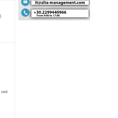
ή
η υπό