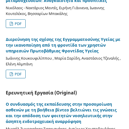
μεταμοσχεύσεων: Αναγκαιότητα και προοπτικές
Νικόλαος - Νεκτάριος Μεντές, Ειρήνη Γιάννενα, Ιωαννης
Κουτελέκος, Βησσαρίων Μπακάλης
PDF
Διερεύνηση της σχέσης της Εγγραμματοσύνης Υγείας με
την ικανοποίηση από τη φροντίδα των χρηστών
υπηρεσιών Πρωτοβάθμιας Φροντίδας Υγείας
Ιωάννης Κουκουφιλίππου , Μαρία Σαρίδη, Αναστάσιος Τζεναλής ,
Ελένη Αλμπάνη
PDF
Ερευνητική Εργασία (Original)
Ο συνδυασμός της εκπαίδευσης στην προσομοίωση
ασθενών με τη βοήθεια βίντεο βελτιώνει τις γνώσεις
και την απόδοση των φοιτητών νοσηλευτικής στην
άσηπτη ενδοτραχειακή αναρρόφηση
Μιχαήλ Ζωγραφάκης Σφακιανάκης, Αντώνιος Χριστοδουλάκης,