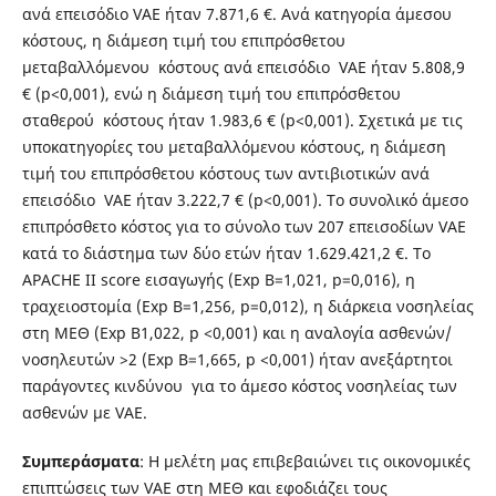
ανά επεισόδιο VAE ήταν 7.871,6 €. Ανά κατηγορία άμεσου
κόστους, η διάμεση τιμή του επιπρόσθετου
μεταβαλλόμενου κόστους ανά επεισόδιο VAE ήταν 5.808,9
€ (p<0,001), ενώ η διάμεση τιμή του επιπρόσθετου
σταθερού κόστους ήταν 1.983,6 € (p<0,001). Σχετικά με τις
υποκατηγορίες του μεταβαλλόμενου κόστους, η διάμεση
τιμή του επιπρόσθετου κόστους των αντιβιοτικών ανά
επεισόδιο VAE ήταν 3.222,7 € (p<0,001). Το συνολικό άμεσο
επιπρόσθετο κόστος για το σύνολο των 207 επεισοδίων VAE
κατά το διάστημα των δύο ετών ήταν 1.629.421,2 €. Το
APACHE II score εισαγωγής (Exp B=1,021, p=0,016), η
τραχειοστομία (Exp B=1,256, p=0,012), η διάρκεια νοσηλείας
στη ΜΕΘ (Exp B1,022, p <0,001) και η αναλογία ασθενών/
νοσηλευτών >2 (Exp B=1,665, p <0,001) ήταν ανεξάρτητοι
παράγοντες κινδύνου για το άμεσο κόστος νοσηλείας των
ασθενών με VAE.
Σ
υμπ
ε
ρ
άσμα
τ
α
: Η μελέτη μας επιβεβαιώνει τις οικονομικές
επιπτώσεις των VAE στη ΜΕΘ και εφοδιάζει τους