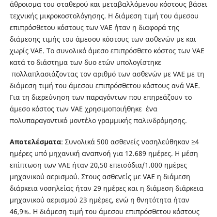
άθροισμα του σταθερού και μεταβαλλόμενου κόστους βάσει
τεχνικής μικροκοστολόγησης. Η διάμεση τιμή του άμεσου
επιπρόσθετου κόστους των VAE ήταν η διαφορά της
διάμεσης τιμής του άμεσου κόστους των ασθενών με και
χωρίς VAE. Το συνολικό άμεσο επιπρόσθετο κόστος των VAE
κατά το διάστημα των δυο ετών υπολογίστηκε
πολλαπλασιάζοντας τον αριθμό των ασθενών με VAE με τη
διάμεση τιμή του άμεσου επιπρόσθετου κόστους ανά VAE.
Για τη διερεύνηση των παραγόντων που επηρεάζουν το
άμεσο κόστος των VAE χρησιμοποιήθηκε ένα
πολυπαραγοντικό μοντέλο γραμμικής παλινδρόμησης.
Α
πο
τελ
έ
σμα
τ
α
: Συνολικά 500 ασθενείς νοσηλεύθηκαν ≥4
ημέρες υπό μηχανική αναπνοή για 12.689 ημέρες. Η μέση
επίπτωση των VAE ήταν 20,50 επεισόδια/1.000 ημέρες
μηχανικού αερισμού. Στους ασθενείς με VAE η διάμεση
διάρκεια νοσηλείας ήταν 29 ημέρες και η διάμεση διάρκεια
μηχανικού αερισμού 23 ημέρες, ενώ η θνητότητα ήταν
46,9%. Η διάμεση τιμή του άμεσου επιπρόσθετου κόστους