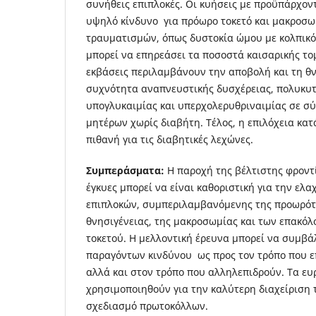
συνήθεις επιπλοκές. Οι κυήσεις με προϋπάρχον
υψηλό κίνδυνο για πρόωρο τοκετό και μακροσ
τραυματισμών, όπως δυστοκία ώμου με κολπικό 
μπορεί να επηρεάσει τα ποσοστά καισαρικής το
εκβάσεις περιλαμβάνουν την αποβολή και τη θ
συχνότητα αναπνευστικής δυσχέρειας, πολυκυτ
υπογλυκαιμίας και υπερχολερυθριναιμίας σε σύ
μητέρων χωρίς διαβήτη. Τέλος, η επιλόχεια κατ
πιθανή για τις διαβητικές λεχώνες.
Σ
υμπεράσματα:
Η παροχή της βέλτιστης φροντί
έγκυες μπορεί να είναι καθοριστική για την ελ
επιπλοκών, συμπεριλαμβανόμενης της προωρότη
θνησιγένειας, της μακροσωμίας και των επακό
τοκετού. Η μελλοντική έρευνα μπορεί να συμβ
παραγόντων κινδύνου ως προς τον τρόπο που ε
αλλά και στον τρόπο που αλληλεπιδρούν. Τα ε
χρησιμοποιηθούν για την καλύτερη διαχείριση 
σχεδιασμό πρωτοκόλλων.