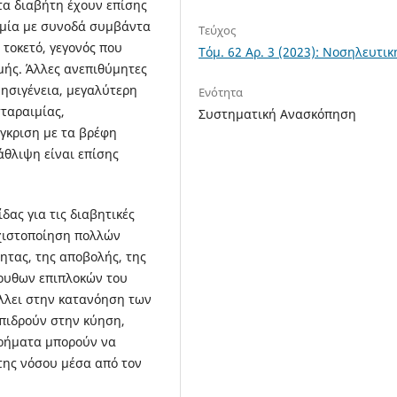
τα διαβήτη έχουν επίσης
ωμία με συνοδά συμβάντα
Τεύχος
τοκετό, γεγονός που
Τόμ. 62 Αρ. 3 (2023): Νοσηλευτικ
μής. Άλλες ανεπιθύμητες
νησιγένεια, μεγαλύτερη
Ενότητα
ταραιμίας,
Συστηματική Ανασκόπηση
γκριση με τα βρέφη
άθλιψη είναι επίσης
δας για τις διαβητικές
αχιστοποίηση πολλών
τας, της αποβολής, της
λουθων επιπλοκών του
άλλει στην κατανόηση των
πιδρούν στην κύηση,
υρήματα μπορούν να
της νόσου μέσα από τον