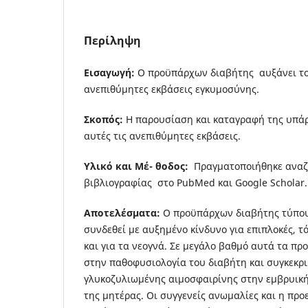
Περίληψη
Εισαγωγή:
Ο προϋπάρχων διαβήτης αυξάνει το
ανεπιθύμητες εκβάσεις εγκυμοσύνης.
Σκοπός:
Η παρουσίαση και καταγραφή της υπά
αυτές τις ανεπιθύμητες εκβάσεις.
Υλ
ι
κ
ό και Μέ- θοδος:
Πραγματοποιήθηκε ανα
βιβλιογραφίας στο PubMed και Google Scholar.
Αποτελέσματα:
Ο προϋπάρχων διαβήτης τύπου 
συνδεθεί με αυξημένο κίνδυνο για επιπλοκές, τό
και για τα νεογνά. Σε μεγάλο βαθμό αυτά τα π
στην παθοφυσιολογία του διαβήτη και συγκεκρι
γλυκοζυλιωμένης αιμοσφαιρίνης στην εμβρυική
της μητέρας. Οι συγγενείς ανωμαλίες και η προε