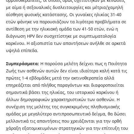
ορμονοθεραπείες, οι οποίες όμως σχετίστηκαν με κενώσεις
με αίμα ή σεξουαλικές δυσλειτουργίες και μέτρια/χαμηλή
αίσθηση φυσικής κατάστασης. Οι γυναίκες ηλικίας 31-40
ετών φάνηκε να παρουσιάζουν τα λιγότερα προβλήματα σε
αντίθεση με την ηλικιακή ομάδα των 41-50 ετών, ενώ η
διάγνωση HPV δεν συσχετίστηκε με συμπτωματολογία
καρκίνου. Η αξιοπιστία των απαντήσεων ανήλθε σε αρκετά
υψηλά επίπεδα.
Συμπεράσματα:
Η παρούσα μελέτη δείχνει πως η Ποιότητα
Ζωής των ασθενών αυτών δεν είναι ιδιαίτερα καλή κατά τις
πρώτες 1-4 εβδομάδες μετά την ακτινοθεραπεία αλλά
επηρεάζεται από πλήθος παραγόντων και διαφοροποιείται
σημαντικά βάσει της ηλικίας, του ιστορικού καρκίνου ή
άλλων δημογραφικών χαρακτηριστικών των ασθενών. Η
συνέχιση της μελέτης της συγκεκριμένης πληθυσμιακής
ομάδας με μεγαλύτερο αντιπροσωπευτικό δείγμα, θα δώσει
μελλοντικά τις απαντήσεις που χρειάζονται για την ορθή
χάραξη εξατομικευμένων στρατηγικών για την επίτευξη του