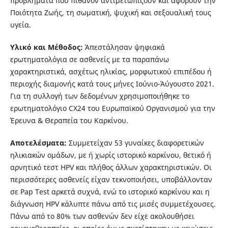
προβλήματα που πιθανόν αντιμετωπίζουν και αφορούν την
Ποιότητα Ζωής, τη σωματική, ψυχική και σεξουαλική τους
υγεία.
Υλικό και Μέθοδος:
Άπεστάλησαν ψηφιακά
ερωτηματολόγια σε ασθενείς με τα παραπάνω
χαρακτηριστικά, ασχέτως ηλικίας, μορφωτικού επιπέδου ή
περιοχής διαμονής κατά τους μήνες Ιούνιο-Άύγουστο 2021.
Για τη συλλογή των δεδομένων χρησιμοποιήθηκε το
ερωτηματολόγιο CX24 του Ευρωπαϊκού Οργανισμού για την
Έρευνα & Θεραπεία του Καρκίνου.
Αποτελέσματα:
Συμμετείχαν 53 γυναίκες διαφορετικών
ηλικιακών ομάδων, με ή χωρίς ιστορικό καρκίνου, θετικό ή
αρνητικό τεστ HPV και πλήθος άλλων χαρακτηριστικών. Oι
περισσότερες ασθενείς είχαν τεκνοποιήσει, υποβάλλονταν
σε Pap Test αρκετά συχνά, ενώ το ιστορικό καρκίνου και η
διάγνωση HPV κάλυπτε πάνω από τις μισές συμμετέχουσες.
Πάνω από το 80% των ασθενών δεν είχε ακολουθήσει