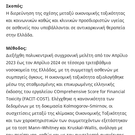
Σκοπός:
Η διερεύνηση της σχέσης μεταξύ οικονομικής τοξικότητας
και κοινωνικών καθώς και κλινικών προσδιοριστών υγείας
σε ασθενείς που υποβάλλονται σε αντικαρκινική θεραπεία
στην Ελλάδα.
Μέθοδος:
Διεξήχθη πολυκεντρική συγχρονική μελέτη από τον Απρίλιο
2023 έως τον Απρίλιο 2024 σε τέσσερα τριτοβάθμια
νοσοκομεία της Ελλάδας, με τη συμμετοχή ασθενών με
συμπαγείς όγκους. Η οικονομική τοξικότητα αξιολογήθηκε
μέσω της σταθμισμένης και επικυρωμένης ελληνικής
έκδοσης του εργαλείου COmprehensive Score for Financial
Toxicity (FACIT-COST). Ελέγχθηκε η κανονικότητα των
δεδομένων με τη δοκιμασία Kolmogorov–Smirnov, oι
συσχετίσεις μεταξύ της κλίμακας Οικονομικής Τοξικότητας
και των χαρακτηριστικών των συμμετεχόντων εξετάστηκαν
με τα τεστ Mann–Whitney και Kruskal–Wallis, ανάλογα με
την περίπτωση, καθώς και με τον συντελεστή συσχέτισης