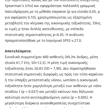
Spearman’s (rho) και εφαρμόστηκε πολλαπλή γραμμική
παλινδρόμηση με τη μέθοδο stepwise (p για είσοδο 0,05, p
για αφαίρεση 0,10), χρησιμοποιώντας ως εξαρτημένη
μεταβλητή την κλίμακα της οικονομικής τοξικότητας. Όλες
οι τιμές p ήταν διπλής κατεύθυνσης, με επίπεδο
στατιστικής σημαντικότητας p<0.05. Η ανάλυση
πραγματοποιήθηκε με το λογισμικό SPSS v.27.0.
Αποτελέσματα:
Συνολικά συμμετείχαν 400 ασθενείς (49,3% άνδρες, μέση
ηλικία 61,7 έτη, SD=12,5). Η μέση τιμή οικονομικής
τοξικότητας ήταν 20,83 (SD = 7,90). Δεν παρατηρήθηκαν
στατιστικά σημαντικές διαφορές ως προς τον τύπο καρκίνου
ή την ύπαρξη μεταστατικής νόσου, ωστόσο η οικονομική
τοξικότητα ήταν χαμηλότερη μεταξύ των ασθενών με νόσο
σταδίου Ι (p = 0.037) και μεταξύ εκείνων που δήλωναν
καλύτερη αυτό-αντιλαμβανόμενη υγεία (p = 0.005). Η
μεγαλύτερη διάρκεια ανοσοθεραπείας συσχετίστηκε