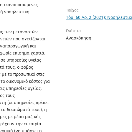
μη-ικανοποιούμενες
Τεύχος
κή νοσηλευτική
Τόμ. 60 Αρ. 2 (2021): Νοσηλευτικ
Ενότητα
δας των μεταναστών
Ανασκόπηση
νειών που σχετίζονται
αναπαραγωγική και
 χωρίς επίσημα χαρτιά.
σε υπηρεσίες υγείας
τά τους, ο φόβος
 με το προσωπικό στις
το οικονομικό κόστος για
ις υπηρεσίες υγείας,
ος τους
τή (οι υπηρεσίες πρέπει
 τα δικαιώματά τους), η
ιμες με μέσα μαζικής
αρέχουν την ευκαιρία
νομική (να υπάρχει η