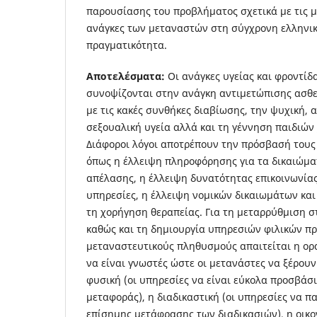
παρουσίασης του προβλήματος σχετικά με τις 
ανάγκες των μεταναστών στη σύγχρονη ελληνι
πραγματικότητα.
Αποτελέσματα:
Οι ανάγκες υγείας και φροντί
συνοψίζονται στην ανάγκη αντιμετώπισης ασθε
με τις κακές συνθήκες διαβίωσης, την ψυχική, 
σεξουαλική υγεία αλλά και τη γέννηση παιδιών
Διάφοροι λόγοι αποτρέπουν την πρόσβασή τους 
όπως η έλλειψη πληροφόρησης για τα δικαιώμα
απέλασης, η έλλειψη δυνατότητας επικοινωνίας
υπηρεσίες, η έλλειψη νομικών δικαιωμάτων και 
τη χορήγηση θεραπείας. Για τη μεταρρύθμιση στ
καθώς και τη δημιουργία υπηρεσιών φιλικών πρ
μεταναστευτικούς πληθυσμούς απαιτείται η ορα
να είναι γνωστές ώστε οι μετανάστες να ξέρουν
φυσική (οι υπηρεσίες να είναι εύκολα προσβάσ
μεταφοράς), η διαδικαστική (οι υπηρεσίες να π
επίσημης μετάφρασης των διαδικασιών), η οικο