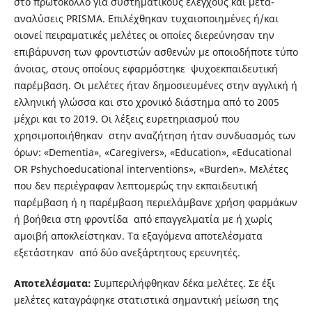
στο πρωτόκολλο για συστηματικούς ελέγχους και μετα-
αναλύσεις PRISMA. Επιλέχθηκαν τυχαιοποιημένες ή/και
οιονεί πειραματικές μελέτες οι οποίες διερεύνησαν την
επιβάρυνση των φροντιστών ασθενών με οποιοδήποτε τύπο
άνοιας, στους οποίους εφαρμόστηκε ψυχοεκπαιδευτική
παρέμβαση. Οι μελέτες ήταν δημοσιευμένες στην αγγλική ή
ελληνική γλώσσα και στο χρονικό διάστημα από το 2005
μέχρι και το 2019. Οι λέξεις ευρετηριασμού που
χρησιμοποιήθηκαν στην αναζήτηση ήταν συνδυασμός των
όρων: «Dementia», «Caregivers», «Education», «Educational
OR Pshychoeducational interventions», «Burden». Μελέτες
που δεν περιέγραφαν λεπτομερώς την εκπαιδευτική
παρέμβαση ή η παρέμβαση περιελάμβανε χρήση φαρμάκων
ή βοήθεια στη φροντίδα από επαγγελματία με ή χωρίς
αμοιβή αποκλείστηκαν. Τα εξαγόμενα αποτελέσματα
εξετάστηκαν από δύο ανεξάρτητους ερευνητές.
Α
πο
τε
λ
έ
σμα
τ
α
:
Συμπεριλήφθηκαν δέκα μελέτες. Σε έξι
μελέτες καταγράφηκε στατιστικά σημαντική μείωση της