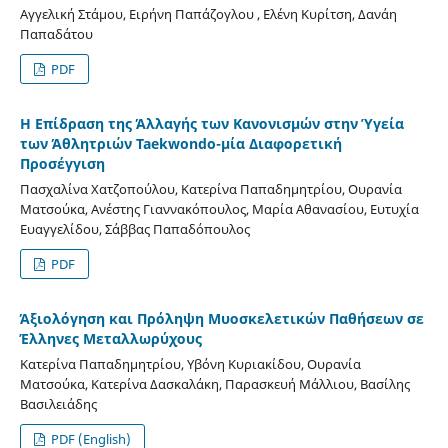
Αγγελική Στάμου, Ειρήνη Παπάζογλου , Ελένη Κυρίτση, Δανάη
Παπαδάτου
PDF
Η Επίδραση της Άλλαγής των Κανονισμών στην Ύγεία
των Άθλητριών Taekwondo-μία Διαφορετική
Προσέγγιση
Πασχαλίνα Χατζοπούλου, Κατερίνα Παπαδημητρίου, Ουρανία
Ματσούκα, Ανέστης Γιαννακόπουλος, Μαρία Αθανασίου, Ευτυχία
Ευαγγελίδου, Σάββας Παπαδόπουλος
PDF
Άξιολόγηση και Πρόληψη Μυοσκελετικών Παθήσεων σε
Έλληνες Μεταλλωρύχους
Κατερίνα Παπαδημητρίου, Υβόνη Κυριακίδου, Ουρανία
Ματσούκα, Κατερίνα Δασκαλάκη, Παρασκευή Μάλλιου, Βασίλης
Βασιλειάδης
PDF (English)