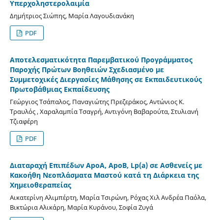
Υπερχοληστερολαιμία
Δημήτριος Σιώπης, Μαρία Λαγουδιανάκη
PDF
Αποτελεσματικότητα Παρεμβατικού Προγράμματος
Παροχής Πρώτων Βοηθειών Σχεδιασμένο με
Συμμετοχικές Διεργασίες Μάθησης σε Εκπαιδευτικούς
Πρωτοβάθμιας Εκπαίδευσης
Γεώργιος Τσάπαλος, Παναγιώτης Πρεζεράκος, Αντώνιος K.
Τραυλός , Χαραλαμπία Τσαγρή, Αντιγόνη Βαβαρούτα, Στυλιανή
Τζιαφέρη
PDF
Διαταραχή Επιπέδων ApoA, ApoB, Lp(a) σε Ασθενείς με
Κακοήθη Νεοπλάσματα Μαστού κατά τη Διάρκεια της
Χημειοθεραπείας
Αικατερίνη Αλιμπέρτη, Μαρία Τσιρώνη, Ρόχας Χιλ Ανδρέα Παόλα,
Βικτώρια Αλικάρη, Mαρία Κυράνου, Σοφία Ζυγά